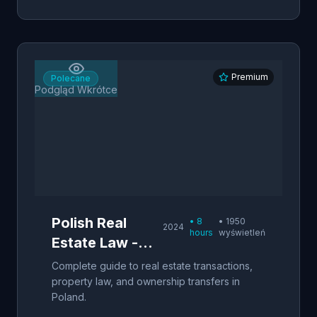
Premium
Polecane
Podgląd Wkrótce
Polish Real
•
8
•
1950
2024
hours
wyświetleń
Estate Law -
Property
Complete guide to real estate transactions,
Transactions
property law, and ownership transfers in
Poland.