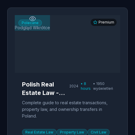
Premium
Polecane
Podgląd Wkrótce
Polish Real
•
8
•
1950
2024
hours
wyświetleń
Estate Law -
Property
Complete guide to real estate transactions,
Transactions
property law, and ownership transfers in
Poland.
Real Estate Law
Property Law
Civil Law