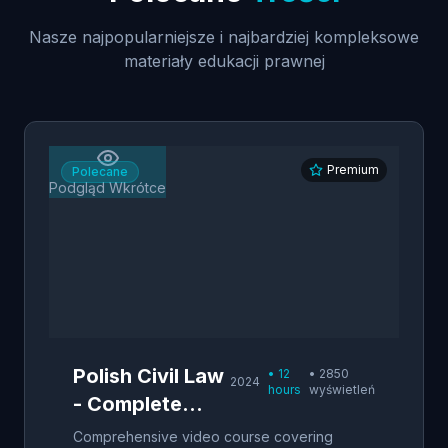
Nasze najpopularniejsze i najbardziej kompleksowe
materiały edukacji prawnej
Premium
Polecane
Podgląd Wkrótce
Polish Civil Law
•
12
•
2850
2024
hours
wyświetleń
- Complete
Course
Comprehensive video course covering