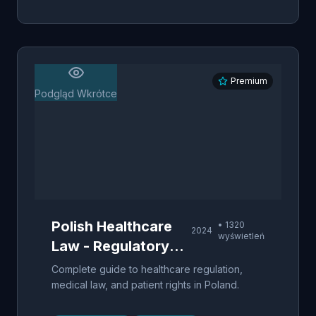
Premium
Podgląd Wkrótce
Polish Healthcare
•
1320
2024
wyświetleń
Law - Regulatory
Framework
Complete guide to healthcare regulation,
medical law, and patient rights in Poland.