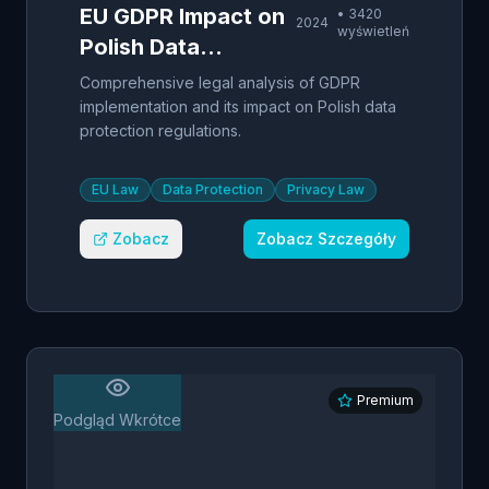
EU GDPR Impact on
•
3420
2024
wyświetleń
Polish Data
Protection
Comprehensive legal analysis of GDPR
implementation and its impact on Polish data
protection regulations.
EU Law
Data Protection
Privacy Law
Zobacz
Zobacz Szczegóły
Premium
Podgląd Wkrótce