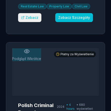
Real Estate Law
Property Law
Civil Law
Zobacz
Zobacz Szczegóły
Płatny za Wyświetlenie
Podgląd Wkrótce
Polish Criminal
•
4
•
680
2024
hours
wyświetleń