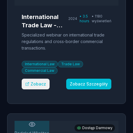
International
•
3.5
•
1180
2024
hours
wyświetleń
Trade Law -
Polish
Specialized webinar on international trade
Perspective
regulations and cross-border commercial
transactions.
International Law
Trade Law
Commercial Law
Zobacz
Zobacz Szczegóły
Dostęp Darmowy