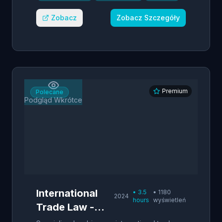
Zobacz
Zobacz Szczegóły
Premium
Polecane
Podgląd Wkrótce
International
•
3.5
•
1180
2024
hours
wyświetleń
Trade Law -
Polish