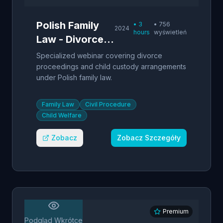
Polish Family
•
3
•
756
2024
hours
wyświetleń
Law - Divorce &
Child Custody
Specialized webinar covering divorce
proceedings and child custody arrangements
under Polish family law.
Family Law
Civil Procedure
Child Welfare
Zobacz
Zobacz Szczegóły
Premium
Podgląd Wkrótce