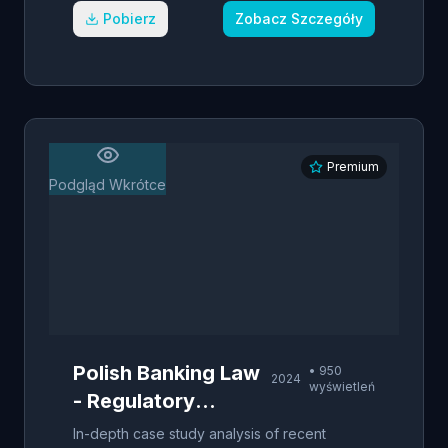
Pobierz
Zobacz Szczegóły
Premium
Podgląd Wkrótce
Polish Banking Law
•
950
2024
wyświetleń
- Regulatory
Compliance
In-depth case study analysis of recent