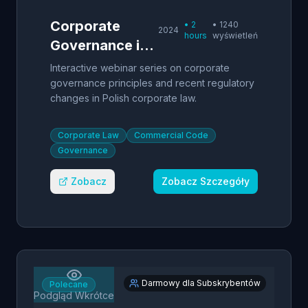
Corporate
•
2
•
1240
2024
hours
wyświetleń
Governance in
Poland - Live
Interactive webinar series on corporate
Webinar
governance principles and recent regulatory
changes in Polish corporate law.
Corporate Law
Commercial Code
Governance
Zobacz
Zobacz Szczegóły
Darmowy dla Subskrybentów
Polecane
Podgląd Wkrótce