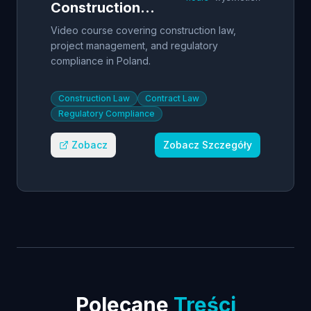
Construction
Law - Project
Video course covering construction law,
Management
project management, and regulatory
compliance in Poland.
Construction Law
Contract Law
Regulatory Compliance
Zobacz
Zobacz Szczegóły
Polecane
Treści