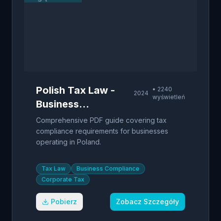
Polish Tax Law -
•
2240
2024
wyświetleń
Business
Compliance Guide
Comprehensive PDF guide covering tax
compliance requirements for businesses
operating in Poland.
Tax Law
Business Compliance
Corporate Tax
Pobierz
Zobacz Szczegóły