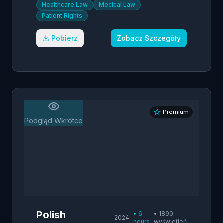
Healthcare Law
Medical Law
Patient Rights
Pobierz
Zobacz Szczegóły
Premium
Podgląd Wkrótce
Polish
•
6
•
1890
2024
hours
wyświetleń