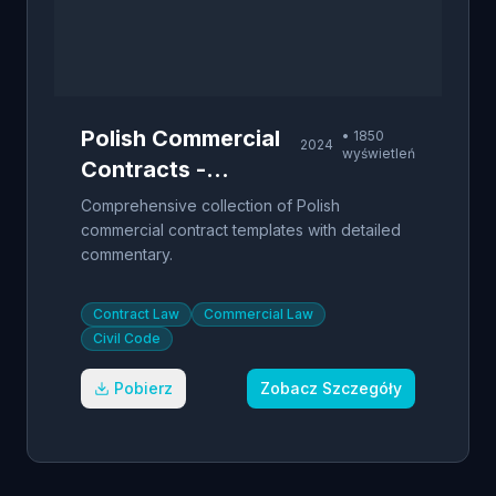
Polish Commercial
•
1850
2024
wyświetleń
Contracts -
Template Library
Comprehensive collection of Polish
commercial contract templates with detailed
commentary.
Contract Law
Commercial Law
Civil Code
Pobierz
Zobacz Szczegóły