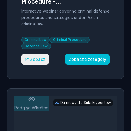
Procedure -
Defense
Interactive webinar covering criminal defense
Strategies
procedures and strategies under Polish
criminal law.
Criminal Law
Criminal Procedure
Defense Law
Zobacz
Zobacz Szczegóły
Darmowy dla Subskrybentów
Podgląd Wkrótce