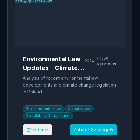
Podgląd Wkrótce
Environmental Law
•
1650
2024
wyświetleń
Updates - Climate
Change Legislation
Analysis of recent environmental law
developments and climate change legislation
in Poland.
Environmental Law
Climate Law
Regulatory Compliance
Zobacz
Zobacz Szczegóły