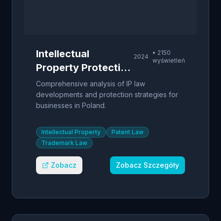
Intellectual
•
2150
2024
wyświetleń
Property Protection
in Poland
Comprehensive analysis of IP law
developments and protection strategies for
businesses in Poland.
Intellectual Property
Patent Law
Trademark Law
Zobacz
Zobacz Szczegóły