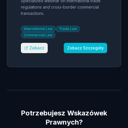
Specialized webinar on international trade
Perspective
regulations and cross-border commercial
transactions.
International Law
Trade Law
Commercial Law
Zobacz
Zobacz Szczegóły
Potrzebujesz Wskazówek
Prawnych?