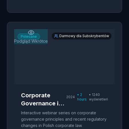
Darmowy dla Subskrybentów
Polecane
Podgląd Wkrótce
Corporate
•
2
•
1240
2024
hours
wyświetleń
Governance in
Poland - Live
Interactive webinar series on corporate
Webinar
governance principles and recent regulatory
changes in Polish corporate law.