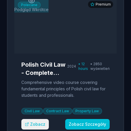
Premium
Polecane
Podgląd Wkrótce
Polish Civil Law
•
12
•
2850
2024
hours
wyświetleń
- Complete
Course
Comprehensive video course covering
fundamental principles of Polish civil law for
students and professionals.
Civil Law
Contract Law
Property Law
Zobacz
Zobacz Szczegóły