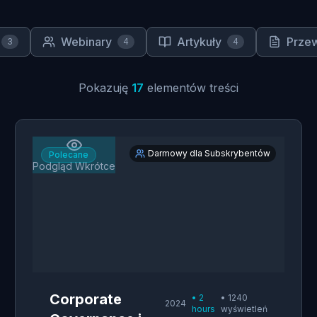
Webinary
Artykuły
Przew
3
4
4
Pokazuję
17
elementów treści
Darmowy dla Subskrybentów
Polecane
Podgląd Wkrótce
Corporate
•
2
•
1240
2024
hours
wyświetleń