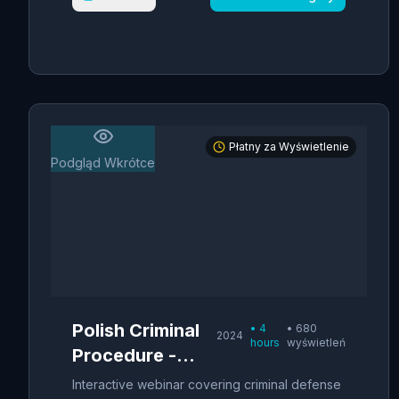
Płatny za Wyświetlenie
Podgląd Wkrótce
Polish Criminal
•
4
•
680
2024
hours
wyświetleń
Procedure -
Defense
Interactive webinar covering criminal defense