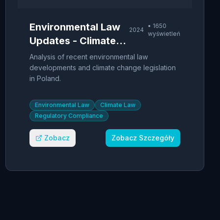
Environmental Law
•
1650
2024
wyświetleń
Updates - Climate
Change Legislation
Analysis of recent environmental law
developments and climate change legislation
in Poland.
Environmental Law
Climate Law
Regulatory Compliance
Zobacz
Zobacz Szczegóły