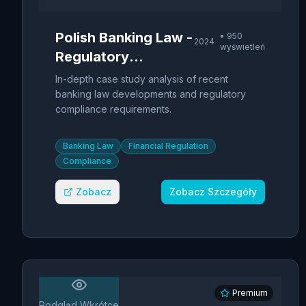
Polish Banking Law -
•
950
2024
wyświetleń
Regulatory
Compliance
In-depth case study analysis of recent
Analysis
banking law developments and regulatory
compliance requirements.
Banking Law
Financial Regulation
Compliance
Zobacz
Zobacz Szczegóły
Premium
Podgląd Wkrótce