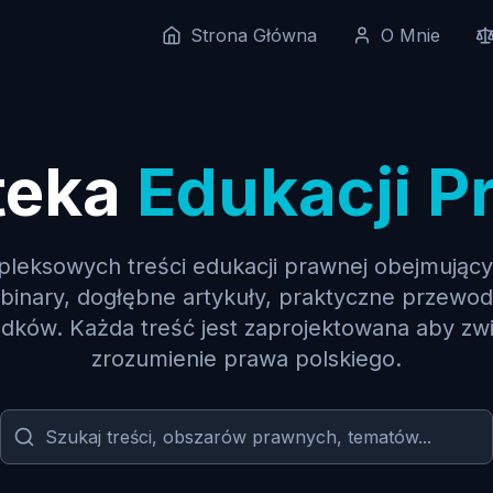
Strona Główna
O Mnie
teka
Edukacji P
leksowych treści edukacji prawnej obejmujący
inary, dogłębne artykuły, praktyczne przewodn
adków. Każda treść jest zaprojektowana aby zw
zrozumienie prawa polskiego.