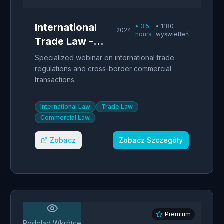
International
•
3.5
•
1180
2024
hours
wyświetleń
Trade Law -
Polish
Specialized webinar on international trade
Perspective
regulations and cross-border commercial
transactions.
International Law
Trade Law
Commercial Law
Zobacz
Zobacz Szczegóły
Premium
Podgląd Wkrótce