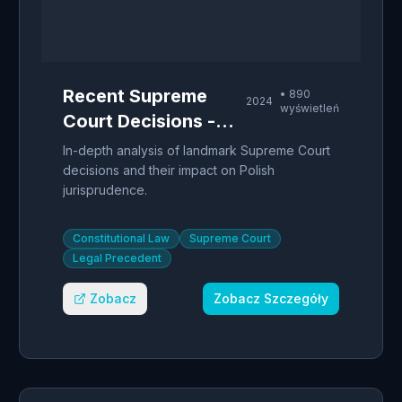
Recent Supreme
•
890
2024
wyświetleń
Court Decisions -
Case Analysis
In-depth analysis of landmark Supreme Court
decisions and their impact on Polish
jurisprudence.
Constitutional Law
Supreme Court
Legal Precedent
Zobacz
Zobacz Szczegóły