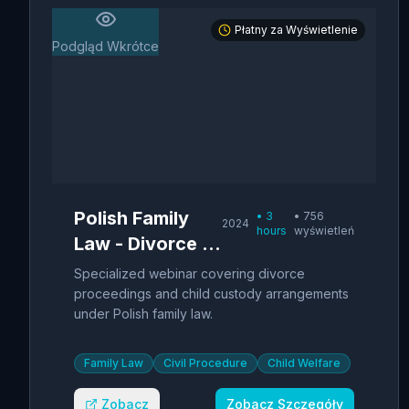
Płatny za Wyświetlenie
Podgląd Wkrótce
Polish Family
•
3
•
756
2024
hours
wyświetleń
Law - Divorce &
Child Custody
Specialized webinar covering divorce
proceedings and child custody arrangements
under Polish family law.
Family Law
Civil Procedure
Child Welfare
Zobacz
Zobacz Szczegóły