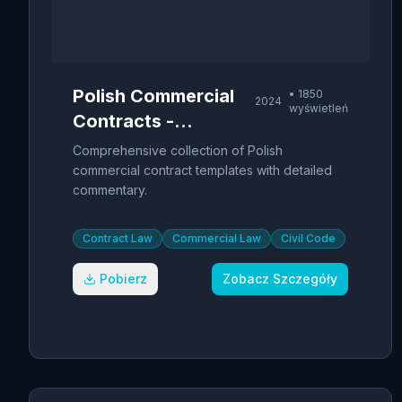
Polish Commercial
•
1850
2024
wyświetleń
Contracts -
Template Library
Comprehensive collection of Polish
commercial contract templates with detailed
commentary.
Contract Law
Commercial Law
Civil Code
Pobierz
Zobacz Szczegóły