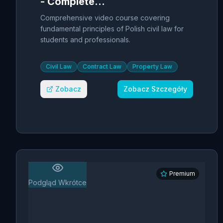
- Complete
Course
Comprehensive video course covering
fundamental principles of Polish civil law for
students and professionals.
Civil Law
Contract Law
Property Law
Zobacz
Zobacz Szczegóły
Premium
Podgląd Wkrótce