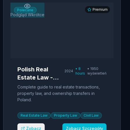
Premium
Polecane
Podgląd Wkrótce
Polish Real
•
8
•
1950
2024
hours
wyświetleń
Estate Law -
Property
Complete guide to real estate transactions,
Transactions
property law, and ownership transfers in
Poland.
Real Estate Law
Property Law
Civil Law
Zobacz
Zobacz Szczegóły