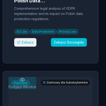
Polish Data
Protection
Comprehensive legal analysis of GDPR
implementation and its impact on Polish data
protection regulations.
EU Law
Data Protection
Privacy Law
Zobacz
Zobacz Szczegóły
Darmowy dla Subskrybentów
Polecane
Podgląd Wkrótce