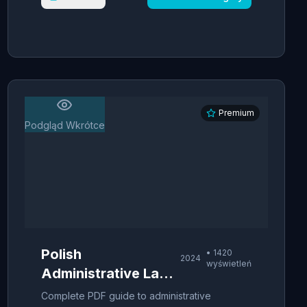
Premium
Podgląd Wkrótce
Polish
•
1420
2024
wyświetleń
Administrative Law -
Procedural Guide
Complete PDF guide to administrative