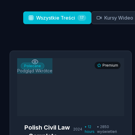
Wszystkie Treści
Kursy Wideo
17
Premium
Polecane
Podgląd Wkrótce
Polish Civil Law
•
12
•
2850
2024
hours
wyświetleń