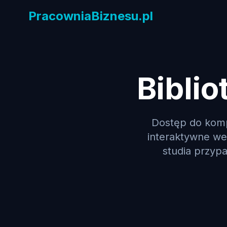
PracowniaBiznesu.pl
Biblio
Dostęp do komp
interaktywne web
studia przyp