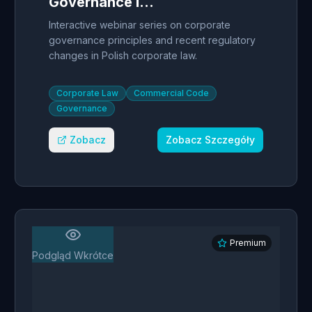
Governance in
Poland - Live
Interactive webinar series on corporate
Webinar
governance principles and recent regulatory
changes in Polish corporate law.
Corporate Law
Commercial Code
Governance
Zobacz
Zobacz Szczegóły
Premium
Podgląd Wkrótce